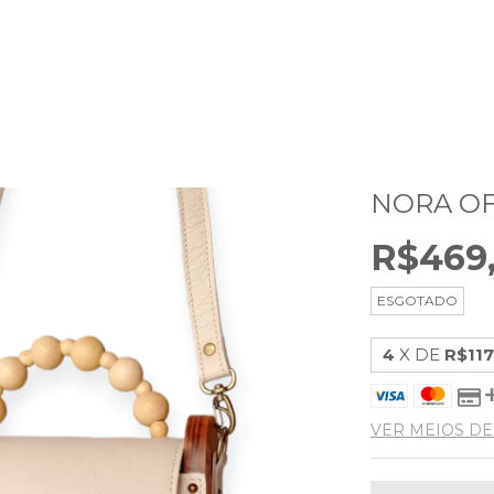
NORA O
R$469
ESGOTADO
4
X DE
R$117
VER MEIOS D