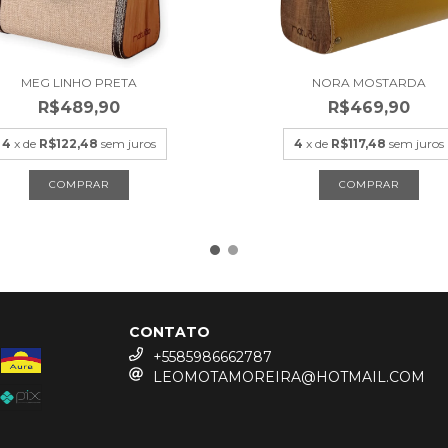
MEG LINHO PRETA
NORA MOSTARDA
R$489,90
R$469,90
4
x de
R$122,48
sem juros
4
x de
R$117,48
sem juros
CONTATO
+5585986662787
LEOMOTAMOREIRA@HOTMAIL.COM